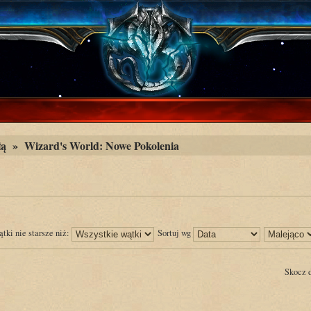
łą
»
Wizard's World: Nowe Pokolenia
tki nie starsze niż:
Sortuj wg
Skocz 