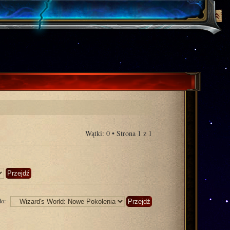
Wątki: 0 • Strona
1
z
1
do: