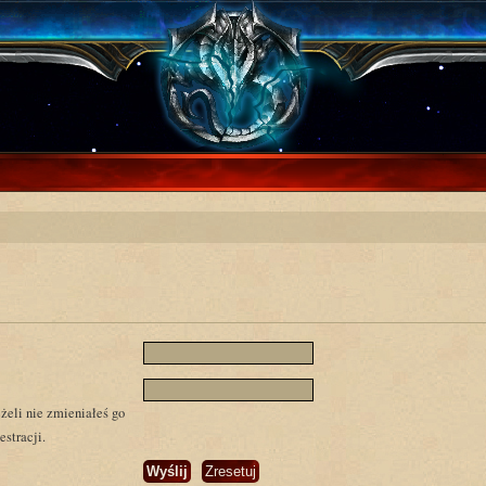
żeli nie zmieniałeś go
estracji.