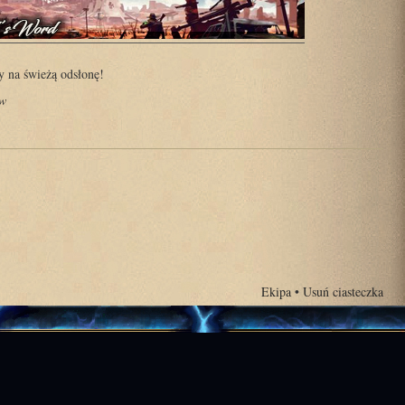
 na świeżą odsłonę!
ów
Ekipa
•
Usuń ciasteczka