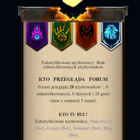
Zidentyfikowani użytkownicy: Brak
zidentyfikowanych użytkowników
KTO PRZEGLĄDA FORUM
28
Forum przegląda
użytkowników :: 0
zidentyfikowanych, 0 ukrytych i 28 gości
(dane z ostatnich 5 minut)
KTO TU BYŁ?
Majestic-12
Zidentyfikowani użytkownicy:
[Bot]
Google [Bot]
Seekport [Bot]
Bing
,
,
,
[Bot]