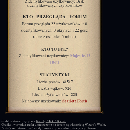
Zidentyfikowani użytkownicy: Brak
zidentyfikowanych użytkowników
KTO PRZEGLĄDA FORUM
22
Forum przegląda
użytkowników :: 0
zidentyfikowanych, 0 ukrytych i 22 gości
(dane z ostatnich 5 minut)
KTO TU BYŁ?
Majestic-12
Zidentyfikowani użytkownicy:
[Bot]
STATYSTYKI
41517
Liczba postów:
926
Liczba wątków:
223
Liczba użytkowników:
Scarlett Fortis
Najnowszy użytkownik:
Szablon stworzony przez
Kamilę "Dirke" Kierat.
Grafiki i wszystkie treści umieszczone na forum są własnością Wizard's World.
Zostały one stworzone/zmodyfikowane przez administrację tego forum.