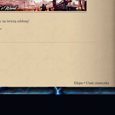
 na świeżą odsłonę!
ów
Ekipa
•
Usuń ciasteczka